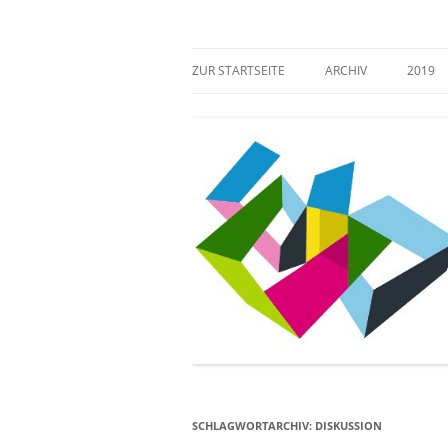
Zum
Inhalt
springen
Mehr Verantwortung für das kulturelle Erb
Zugang gestalten!
ZUR STARTSEITE
ARCHIV
2019
SCHLAGWORTARCHIV:
DISKUSSION