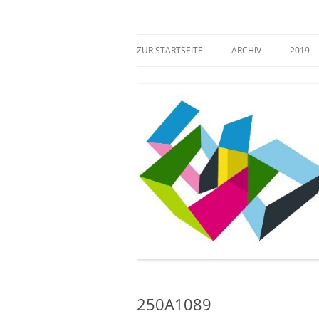
Zum
Inhalt
springen
Mehr Verantwortung für das kulturelle Erb
Zugang gestalten!
ZUR STARTSEITE
ARCHIV
2019
250A1089