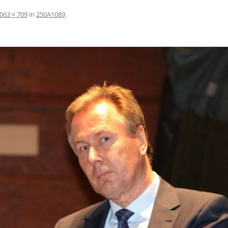
063 × 709
in
250A1089
.