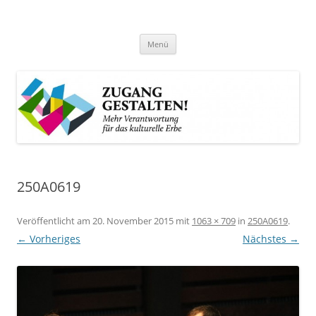
Zum
Inhalt
Zugang gestalten!
springen
Mehr Verantwortung für das kulturelle Erbe
Menü
250A0619
Veröffentlicht am
20. November 2015
mit
1063 × 709
in
250A0619
.
← Vorheriges
Nächstes →