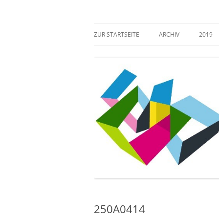
Zum
Inhalt
springen
Mehr Verantwortung für das kulturelle Erb
Zugang gestalten!
ZUR STARTSEITE
ARCHIV
2019
250A0414