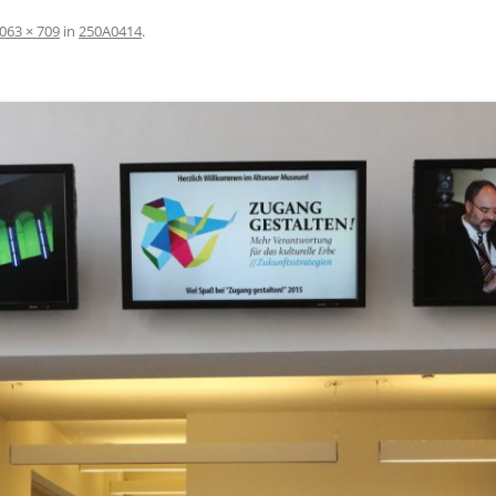
063 × 709
in
250A0414
.