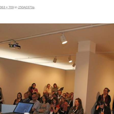
063 × 709
in
250A0373a
.