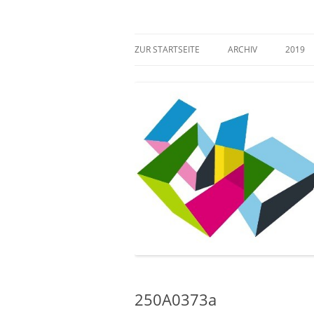
Zum
Inhalt
springen
Mehr Verantwortung für das kulturelle Erb
Zugang gestalten!
ZUR STARTSEITE
ARCHIV
2019
250A0373a