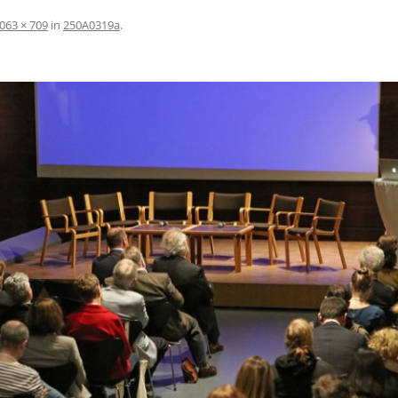
063 × 709
in
250A0319a
.