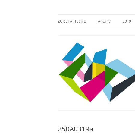
Zum
Inhalt
springen
Mehr Verantwortung für das kulturelle Erb
Zugang gestalten!
ZUR STARTSEITE
ARCHIV
2019
250A0319a