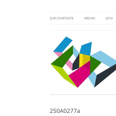
Zum
Inhalt
springen
Mehr Verantwortung für das kulturelle Erb
Zugang gestalten!
ZUR STARTSEITE
ARCHIV
2019
250A0277a