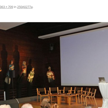
063 × 709
in
250A0277a
.