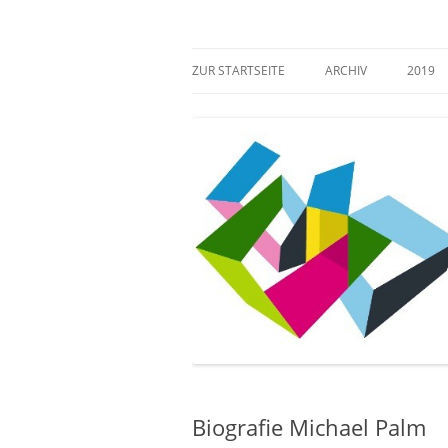
Zum
Inhalt
springen
Mehr Verantwortung für das kulturelle Erb
Zugang gestalten!
ZUR STARTSEITE
ARCHIV
2019
Biografie Michael Palm