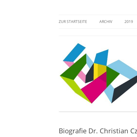
Zum
Inhalt
springen
Mehr Verantwortung für das kulturelle Erb
Zugang gestalten!
ZUR STARTSEITE
ARCHIV
2019
Biografie Dr. Christian 