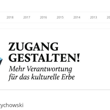
e
2018
2017
2016
2015
2014
2013
2
Czychowski