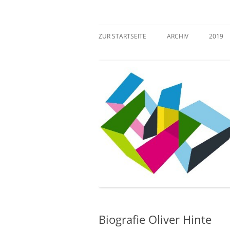
Zum
Inhalt
springen
Mehr Verantwortung für das kulturelle Erb
Zugang gestalten!
ZUR STARTSEITE
ARCHIV
2019
Biografie Oliver Hinte